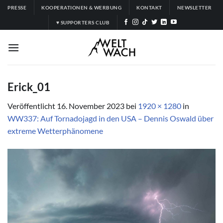
Zum
PRESSE
KOOPERATIONEN & WERBUNG
KONTAKT
NEWSLETTER
Inhalt
♥ SUPPORTERS CLUB
springen
Erick_01
Veröffentlicht
16. November 2023
bei
1920 × 1280
in
WW337: Auf Tornadojagd in den USA – Dennis Oswald über
extreme Wetterphänomene