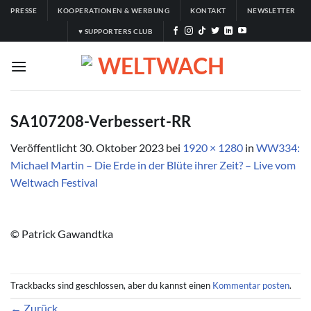
Zum
PRESSE
KOOPERATIONEN & WERBUNG
KONTAKT
NEWSLETTER
Inhalt
♥ SUPPORTERS CLUB
springen
SA107208-Verbessert-RR
Veröffentlicht
30. Oktober 2023
bei
1920 × 1280
in
WW334:
Michael Martin – Die Erde in der Blüte ihrer Zeit? – Live vom
Weltwach Festival
© Patrick Gawandtka
Trackbacks sind geschlossen, aber du kannst einen
Kommentar posten
.
←
Zurück