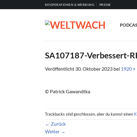
Zum
KOOPERATIONEN & WERBUNG
PRESSE
Inhalt
springen
PODCA
SA107187-Verbessert-R
Veröffentlicht
30. Oktober 2023
bei
1920 ×
© Patrick Gawandtka
Trackbacks sind geschlossen, aber du kannst einen
K
←
Zurück
Weiter
→