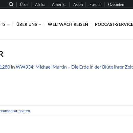
Über
Afrika
Amerika
Asien
Europa
Ozeanien
STS
ÜBER UNS
WELTWACH REISEN
PODCAST-SERVIC
R
 1280
in
WW334: Michael Martin – Die Erde in der Blüte ihrer Zeit
ommentar posten
.