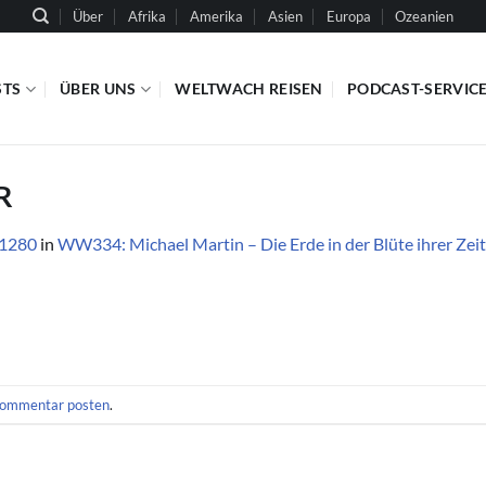
Über
Afrika
Amerika
Asien
Europa
Ozeanien
STS
ÜBER UNS
WELTWACH REISEN
PODCAST-SERVIC
R
 1280
in
WW334: Michael Martin – Die Erde in der Blüte ihrer Zeit
ommentar posten
.