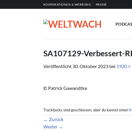
Zum
KOOPERATIONEN & WERBUNG
PRESSE
Inhalt
springen
PODCA
SA107129-Verbessert-R
Veröffentlicht
30. Oktober 2023
bei
1920 ×
© Patrick Gawandtka
Trackbacks sind geschlossen, aber du kannst einen
K
←
Zurück
Weiter
→