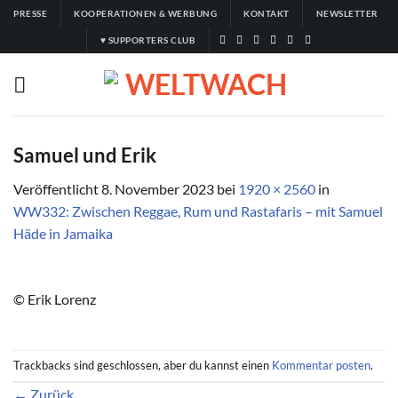
Zum
PRESSE
KOOPERATIONEN & WERBUNG
KONTAKT
NEWSLETTER
Inhalt
♥ SUPPORTERS CLUB
springen
Samuel und Erik
Veröffentlicht
8. November 2023
bei
1920 × 2560
in
WW332: Zwischen Reggae, Rum und Rastafaris – mit Samuel
Häde in Jamaika
© Erik Lorenz
Trackbacks sind geschlossen, aber du kannst einen
Kommentar posten
.
←
Zurück