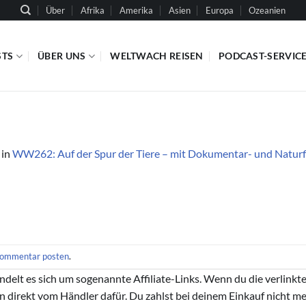
Über
Afrika
Amerika
Asien
Europa
Ozeanien
STS
ÜBER UNS
WELTWACH REISEN
PODCAST-SERVIC
in
WW262: Auf der Spur der Tiere – mit Dokumentar- und Naturf
ommentar posten
.
handelt es sich um sogenannte Affiliate-Links. Wenn du die verlink
ion direkt vom Händler dafür. Du zahlst bei deinem Einkauf nicht meh