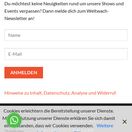
Du möchtest keine Neuigkeiten rund um unsere Shows und
Events verpassen? Dann melde dich zum Weltwach-
Newsletter an!
Hinweise zu Inhalt, Datenschutz, Analyse und Widerruf
Cookies erleichtern die Bereitstellung unserer Dienste.
Kontakt
I
Datenschutzerklärung
I
Impressum
Mit der Nutzung unserer Dienste erklären Sie sich damit
KOOPERATIONEN & WERBUNG
PRESSE
einverstanden, dass wir Cookies verwenden.
Weitere
Copyright 2026 ©
Erik Lorenz