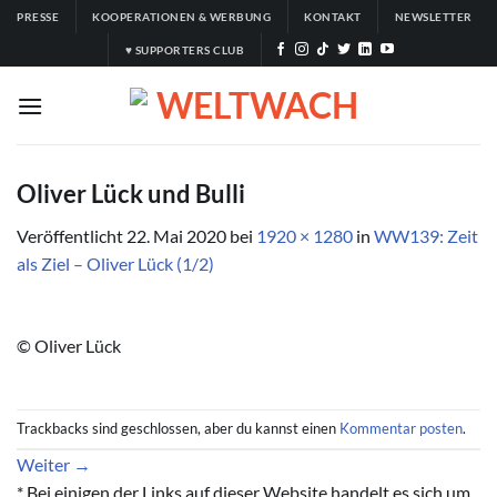
Zum
PRESSE
KOOPERATIONEN & WERBUNG
KONTAKT
NEWSLETTER
Inhalt
♥ SUPPORTERS CLUB
springen
Oliver Lück und Bulli
Veröffentlicht
22. Mai 2020
bei
1920 × 1280
in
WW139: Zeit
als Ziel – Oliver Lück (1/2)
© Oliver Lück
Trackbacks sind geschlossen, aber du kannst einen
Kommentar posten
.
Weiter
→
* Bei einigen der Links auf dieser Website handelt es sich um