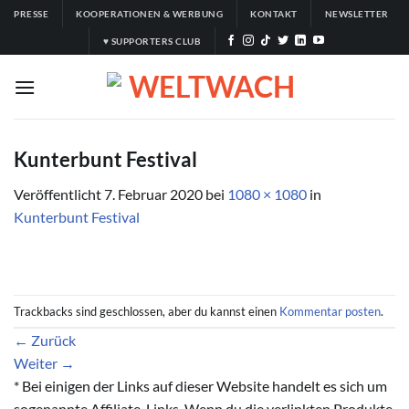
Zum
PRESSE
KOOPERATIONEN & WERBUNG
KONTAKT
NEWSLETTER
Inhalt
♥ SUPPORTERS CLUB
springen
Kunterbunt Festival
Veröffentlicht
7. Februar 2020
bei
1080 × 1080
in
Kunterbunt Festival
Trackbacks sind geschlossen, aber du kannst einen
Kommentar posten
.
←
Zurück
Weiter
→
* Bei einigen der Links auf dieser Website handelt es sich um
sogenannte Affiliate-Links. Wenn du die verlinkten Produkte