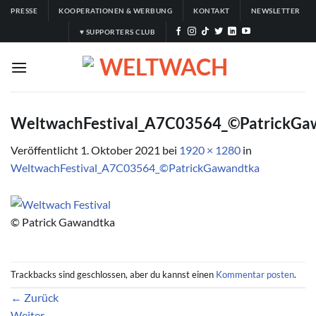
Zum
PRESSE
KOOPERATIONEN & WERBUNG
KONTAKT
NEWSLETTER
Inhalt
♥ SUPPORTERS CLUB
springen
WeltwachFestival_A7C03564_©PatrickGa
Veröffentlicht
1. Oktober 2021
bei
1920 × 1280
in
WeltwachFestival_A7C03564_©PatrickGawandtka
© Patrick Gawandtka
Trackbacks sind geschlossen, aber du kannst einen
Kommentar posten
.
←
Zurück
Weiter
→