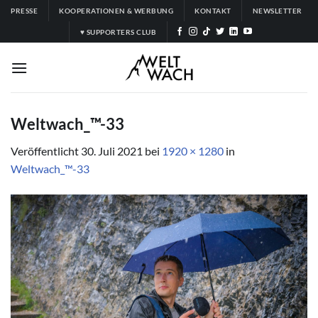
Zum
PRESSE
KOOPERATIONEN & WERBUNG
KONTAKT
NEWSLETTER
Inhalt
♥ SUPPORTERS CLUB
springen
Weltwach_™-33
Veröffentlicht
30. Juli 2021
bei
1920 × 1280
in
Weltwach_™-33