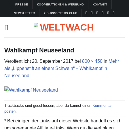
Zum
PRESSE
KOOPERATIONEN & WERBUNG
KONTAKT
Inhalt
NEWSLETTER
♥ SUPPORTERS CLUB
springen
Wahlkampf Neuseeland
Veröffentlicht
20. September 2017
bei
800 × 450
in
Mehr
als „Lippenstift an einem Schwein“ – Wahlkampf in
Neuseeland
Trackbacks sind geschlossen, aber du kannst einen
Kommentar
posten
.
* Bei einigen der Links auf dieser Website handelt es sich
um sogenannte Affiliate-Links. Wenn du die verlinkten