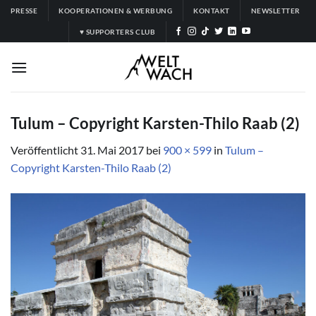
Zum
PRESSE
KOOPERATIONEN & WERBUNG
KONTAKT
NEWSLETTER
Inhalt
♥ SUPPORTERS CLUB
springen
Tulum – Copyright Karsten-Thilo Raab (2)
Veröffentlicht
31. Mai 2017
bei
900 × 599
in
Tulum –
Copyright Karsten-Thilo Raab (2)