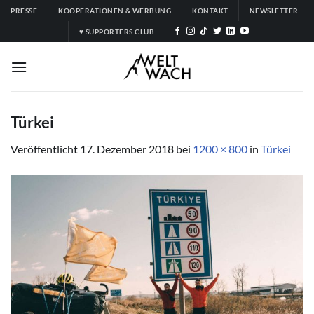
Zum
PRESSE
KOOPERATIONEN & WERBUNG
KONTAKT
NEWSLETTER
Inhalt
♥ SUPPORTERS CLUB
springen
Türkei
Veröffentlicht
17. Dezember 2018
bei
1200 × 800
in
Türkei