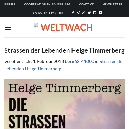
Zum
PRESSE
KOOPERATIONEN & WERBUNG
KONTAKT
NEWSLETTER
Inhalt
♥ SUPPORTERS CLUB
springen
Strassen der Lebenden Helge Timmerberg
Veröffentlicht
1. Februar 2018
bei
663 × 1000
in
Strassen der
Lebenden Helge Timmerberg