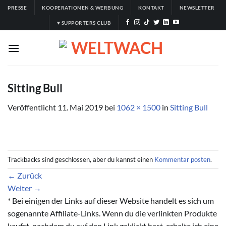
Zum
PRESSE
KOOPERATIONEN & WERBUNG
KONTAKT
NEWSLETTER
Inhalt
♥ SUPPORTERS CLUB
springen
Sitting Bull
Veröffentlicht
11. Mai 2019
bei
1062 × 1500
in
Sitting Bull
Trackbacks sind geschlossen, aber du kannst einen
Kommentar posten
.
←
Zurück
Weiter
→
* Bei einigen der Links auf dieser Website handelt es sich um
sogenannte Affiliate-Links. Wenn du die verlinkten Produkte
kaufst, nachdem du auf den Link geklickt hast, erhalte ich eine