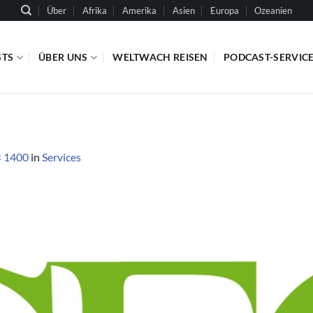
Über
Afrika
Amerika
Asien
Europa
Ozeanien
STS
ÜBER UNS
WELTWACH REISEN
PODCAST-SERVIC
× 1400
in
Services