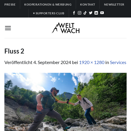
Zum
PRESSE
KOOPERATIONEN & WERBUNG
KONTAKT
NEWSLETTER
Inhalt
♥ SUPPORTERS CLUB
springen
Fluss 2
Veröffentlicht
4. September 2024
bei
1920 × 1280
in
Services