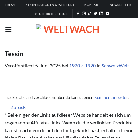
Zum
PRESSE
KOOPERATIONEN & WERBUNG
KONTAKT
NEWSLETTER
Inhalt
♥ SUPPORTERS CLUB
springen
Tessin
Veröffentlicht
5. Juni 2025
bei
1920 × 1920
in
SchweizWeit
Trackbacks sind geschlossen, aber du kannst einen
Kommentar posten
.
←
Zurück
* Bei einigen der Links auf dieser Website handelt es sich um
sogenannte Affiliate-Links. Wenn du die verlinkten Produkte
kaufst, nachdem du auf den Link geklickt hast, erhalte ich eine
kleine Provision direkt vom Händler dafür. Du zahlst bei