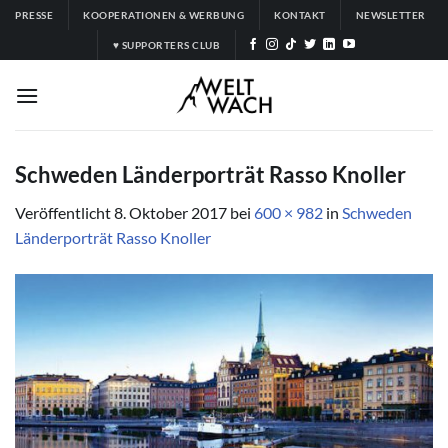
Zum
PRESSE
KOOPERATIONEN & WERBUNG
KONTAKT
NEWSLETTER
Inhalt
♥ SUPPORTERS CLUB
springen
Schweden Länderporträt Rasso Knoller
Veröffentlicht
8. Oktober 2017
bei
600 × 982
in
Schweden
Länderporträt Rasso Knoller