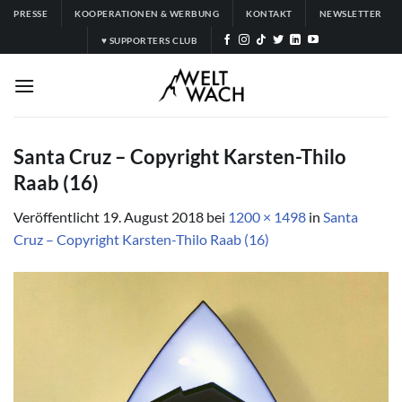
Zum
PRESSE
KOOPERATIONEN & WERBUNG
KONTAKT
NEWSLETTER
Inhalt
♥ SUPPORTERS CLUB
springen
Santa Cruz – Copyright Karsten-Thilo
Raab (16)
Veröffentlicht
19. August 2018
bei
1200 × 1498
in
Santa
Cruz – Copyright Karsten-Thilo Raab (16)