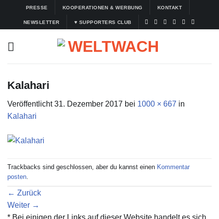
Zum
PRESSE
KOOPERATIONEN & WERBUNG
KONTAKT
Inhalt
NEWSLETTER
♥ SUPPORTERS CLUB
springen
Kalahari
Veröffentlicht
31. Dezember 2017
bei
1000 × 667
in
Kalahari
Trackbacks sind geschlossen, aber du kannst einen
Kommentar
posten
.
←
Zurück
Weiter
→
* Bei einigen der Links auf dieser Website handelt es sich