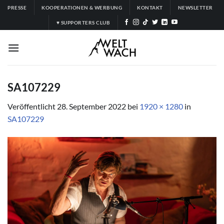
Zum
PRESSE
KOOPERATIONEN & WERBUNG
KONTAKT
NEWSLETTER
Inhalt
♥ SUPPORTERS CLUB
springen
SA107229
Veröffentlicht
28. September 2022
bei
1920 × 1280
in
SA107229