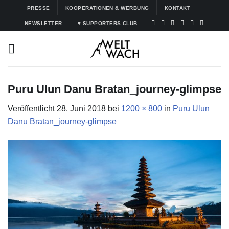
Zum
PRESSE
KOOPERATIONEN & WERBUNG
KONTAKT
Inhalt
NEWSLETTER
♥ SUPPORTERS CLUB
springen
Puru Ulun Danu Bratan_journey-glimpse
Veröffentlicht
28. Juni 2018
bei
1200 × 800
in
Puru Ulun
Danu Bratan_journey-glimpse