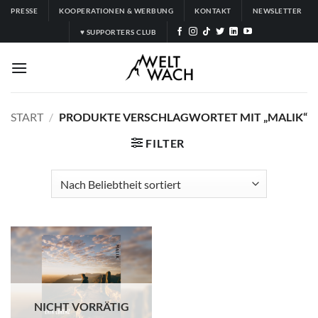
Zum
PRESSE
KOOPERATIONEN & WERBUNG
KONTAKT
NEWSLETTER
Inhalt
♥ SUPPORTERS CLUB
springen
START
/
PRODUKTE VERSCHLAGWORTET MIT „MALIK“
FILTER
NICHT VORRÄTIG