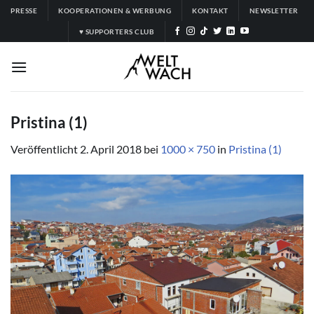
Zum
PRESSE
KOOPERATIONEN & WERBUNG
KONTAKT
NEWSLETTER
Inhalt
♥ SUPPORTERS CLUB
springen
Pristina (1)
Veröffentlicht
2. April 2018
bei
1000 × 750
in
Pristina (1)