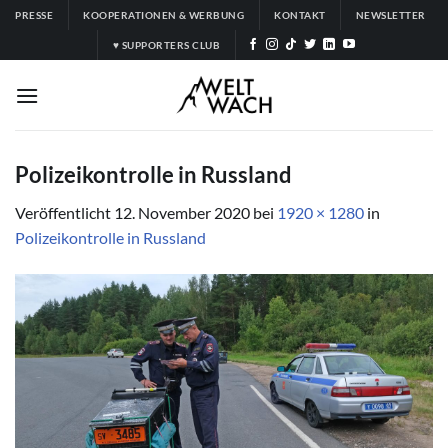
Zum
PRESSE
KOOPERATIONEN & WERBUNG
KONTAKT
NEWSLETTER
Inhalt
♥ SUPPORTERS CLUB
springen
Polizeikontrolle in Russland
Veröffentlicht
12. November 2020
bei
1920 × 1280
in
Polizeikontrolle in Russland