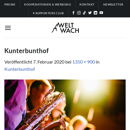
Zum
PRESSE
KOOPERATIONEN & WERBUNG
KONTAKT
NEWSLETTER
Inhalt
♥ SUPPORTERS CLUB
springen
Kunterbunthof
Veröffentlicht
7. Februar 2020
bei
1350 × 900
in
Kunterbunthof