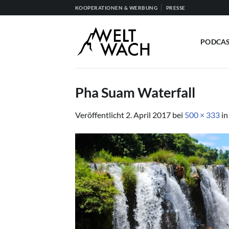
Zum
KOOPERATIONEN & WERBUNG
PRESSE
Inhalt
springen
PODCA
Pha Suam Waterfall
Veröffentlicht
2. April 2017
bei
500 × 333
i