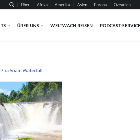
Über
Afrika
Amerika
Asien
Europa
Ozeanien
STS
ÜBER UNS
WELTWACH REISEN
PODCAST-SERVIC
n
Pha Suam Waterfall