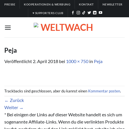
Zum
PRESSE
KOOPERATIONEN & WERBUNG
KONTAKT
NEWSLETTER
Inhalt
♥ SUPPORTERS CLUB
springen
Peja
Veröffentlicht
2. April 2018
bei
1000 × 750
in
Peja
Trackbacks sind geschlossen, aber du kannst einen
Kommentar posten
.
←
Zurück
Weiter
→
* Bei einigen der Links auf dieser Website handelt es sich um
sogenannte Affiliate-Links. Wenn du die verlinkten Produkte
kaufst, nachdem du auf den Link geklickt hast, erhalte ich eine