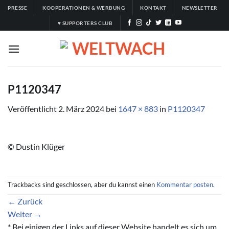
Zum
PRESSE
KOOPERATIONEN & WERBUNG
KONTAKT
NEWSLETTER
Inhalt
♥ SUPPORTERS CLUB
springen
P1120347
Veröffentlicht
2. März 2024
bei
1647 × 883
in
P1120347
© Dustin Klüger
Trackbacks sind geschlossen, aber du kannst einen
Kommentar posten
.
←
Zurück
Weiter
→
* Bei einigen der Links auf dieser Website handelt es sich um