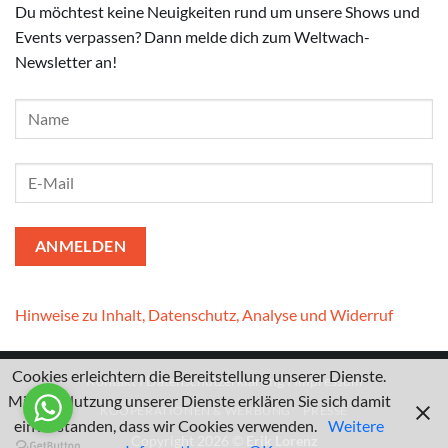
Du möchtest keine Neuigkeiten rund um unsere Shows und
Events verpassen? Dann melde dich zum Weltwach-
Newsletter an!
Hinweise zu Inhalt, Datenschutz, Analyse und Widerruf
Cookies erleichtern die Bereitstellung unserer Dienste.
Kontakt
I
Datenschutzerklärung
I
Impressum
Mit der Nutzung unserer Dienste erklären Sie sich damit
KOOPERATIONEN & WERBUNG
PRESSE
einverstanden, dass wir Cookies verwenden.
Weitere
Copyright 2026 ©
Erik Lorenz