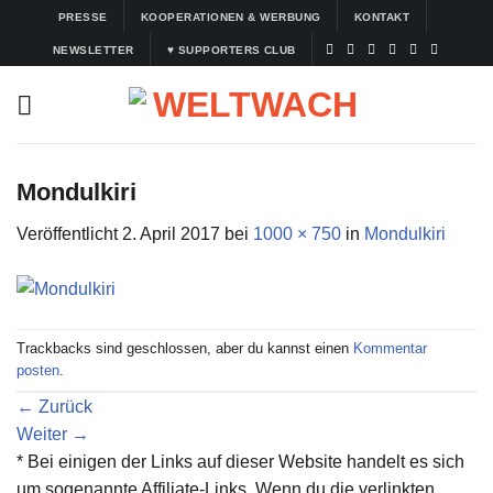
Zum
PRESSE
KOOPERATIONEN & WERBUNG
KONTAKT
Inhalt
NEWSLETTER
♥ SUPPORTERS CLUB
springen
Mondulkiri
Veröffentlicht
2. April 2017
bei
1000 × 750
in
Mondulkiri
Trackbacks sind geschlossen, aber du kannst einen
Kommentar
posten
.
←
Zurück
Weiter
→
* Bei einigen der Links auf dieser Website handelt es sich
um sogenannte Affiliate-Links. Wenn du die verlinkten