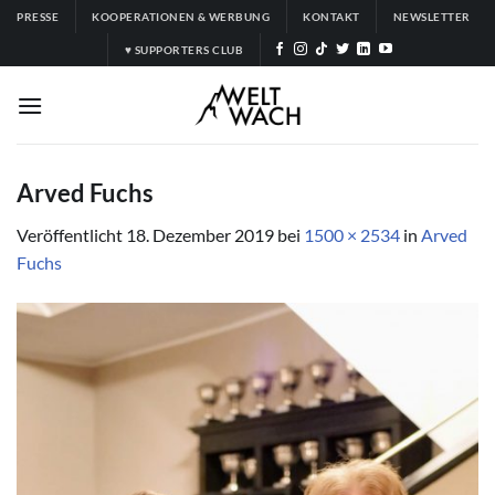
Zum
PRESSE
KOOPERATIONEN & WERBUNG
KONTAKT
NEWSLETTER
Inhalt
♥ SUPPORTERS CLUB
springen
Arved Fuchs
Veröffentlicht
18. Dezember 2019
bei
1500 × 2534
in
Arved
Fuchs