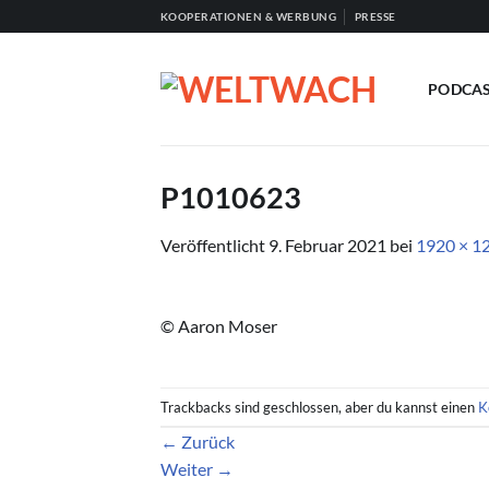
Zum
KOOPERATIONEN & WERBUNG
PRESSE
Inhalt
springen
PODCA
P1010623
Veröffentlicht
9. Februar 2021
bei
1920 × 1
© Aaron Moser
Trackbacks sind geschlossen, aber du kannst einen
K
←
Zurück
Weiter
→