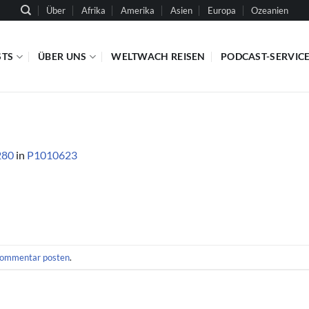
Über
Afrika
Amerika
Asien
Europa
Ozeanien
STS
ÜBER UNS
WELTWACH REISEN
PODCAST-SERVIC
280
in
P1010623
ommentar posten
.