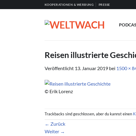
Zum
KOOPERATIONEN & WERBUNG
PRESSE
Inhalt
springen
PODCA
Reisen illustrierte Gesch
Veröffentlicht
13. Januar 2019
bei
1500 × 8
© Erik Lorenz
Trackbacks sind geschlossen, aber du kannst einen
K
←
Zurück
Weiter
→