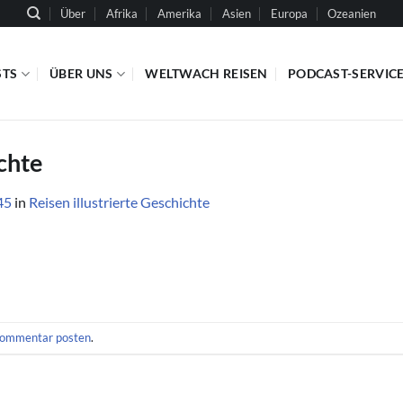
Über
Afrika
Amerika
Asien
Europa
Ozeanien
STS
ÜBER UNS
WELTWACH REISEN
PODCAST-SERVIC
ichte
45
in
Reisen illustrierte Geschichte
ommentar posten
.