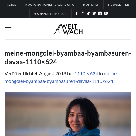
Zum
PRESSE
KOOPERATIONEN & WERBUNG
KONTAKT
NEWSLETTER
Inhalt
♥ SUPPORTERS CLUB
springen
meine-mongolei-byambaa-byambasuren-
davaa-1110×624
Veröffentlicht
4. August 2018
bei
1110 × 624
in
meine-
mongolei-byambaa-byambasuren-davaa-1110×624