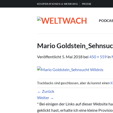
Zum
KOOPERATIONEN & WERBUNG
PRESSE
Inhalt
springen
PODCA
Mario Goldstein_Sehnsuc
Veröffentlicht
5. Mai 2018
bei
450 × 559
in
Trackbacks sind geschlossen, aber du kannst einen
K
←
Zurück
Weiter
→
* Bei einigen der Links auf dieser Website 
geklickt hast, erhalte ich eine kleine Provis