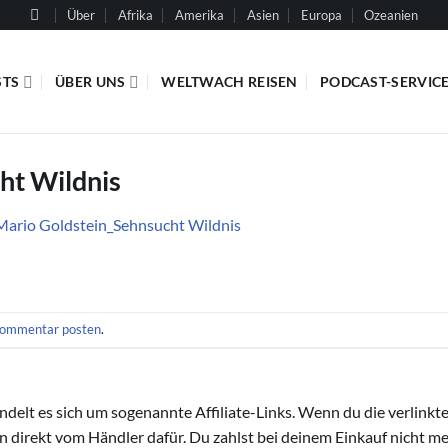
Über
Afrika
Amerika
Asien
Europa
Ozeanien
STS
ÜBER UNS
WELTWACH REISEN
PODCAST-SERVIC
ht Wildnis
Mario Goldstein_Sehnsucht Wildnis
ommentar posten
.
handelt es sich um sogenannte Affiliate-Links. Wenn du die verlink
ion direkt vom Händler dafür. Du zahlst bei deinem Einkauf nicht meh