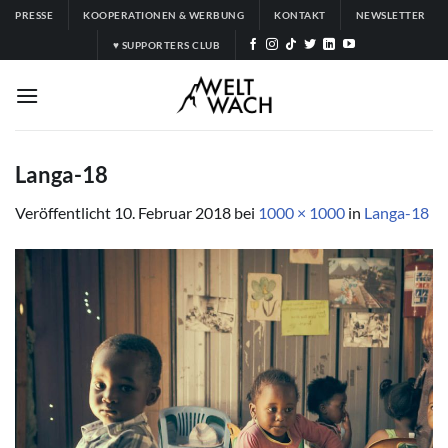
Zum
PRESSE
KOOPERATIONEN & WERBUNG
KONTAKT
NEWSLETTER
Inhalt
♥ SUPPORTERS CLUB
springen
Langa-18
Veröffentlicht
10. Februar 2018
bei
1000 × 1000
in
Langa-18