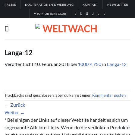
Zum
PRESSE
KOOPERATIONEN & WERBUNG
KONTAKT
NEWSLETTER
Inhalt
♥ SUPPORTERS CLUB
springen
Langa-12
Veröffentlicht
10. Februar 2018
bei
1000 × 750
in
Langa-12
Trackbacks sind geschlossen, aber du kannst einen
Kommentar posten
.
←
Zurück
Weiter
→
* Bei einigen der Links auf dieser Website handelt es sich um
sogenannte Affiliate-Links. Wenn du die verlinkten Produkte
kaufst, nachdem du auf den Link geklickt hast, erhalte ich eine