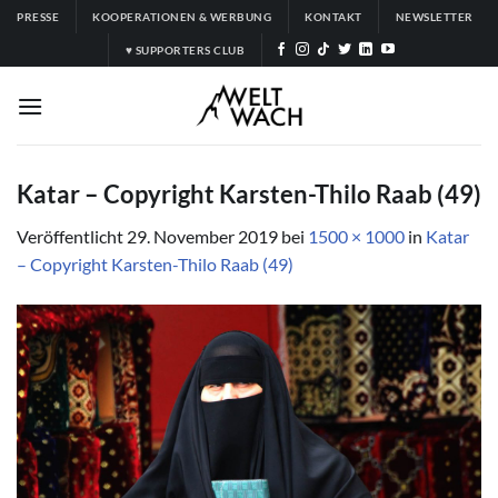
Zum
PRESSE
KOOPERATIONEN & WERBUNG
KONTAKT
NEWSLETTER
Inhalt
♥ SUPPORTERS CLUB
springen
Katar – Copyright Karsten-Thilo Raab (49)
Veröffentlicht
29. November 2019
bei
1500 × 1000
in
Katar
– Copyright Karsten-Thilo Raab (49)