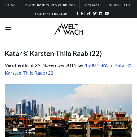
Zum
PRESSE
KOOPERATIONEN & WERBUNG
KONTAKT
NEWSLETTER
Inhalt
♥ SUPPORTERS CLUB
springen
Katar © Karsten-Thilo Raab (22)
Veröffentlicht
29. November 2019
bei
1500 × 865
in
Katar ©
Karsten-Thilo Raab (22)