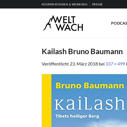
Zum
KOOPERATIONEN & WERBUNG
PRESSE
Inhalt
springen
PODCA
Kailash Bruno Baumann
Veröffentlicht
23. März 2018
bei
337 × 499