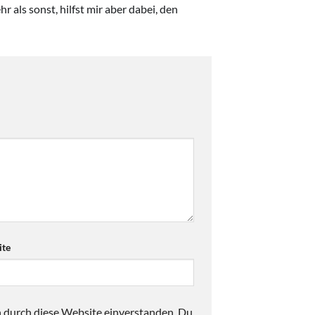
r als sonst, hilfst mir aber dabei, den
te
n durch diese Website einverstanden. Du