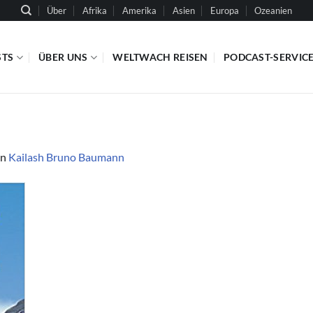
Über
Afrika
Amerika
Asien
Europa
Ozeanien
STS
ÜBER UNS
WELTWACH REISEN
PODCAST-SERVIC
in
Kailash Bruno Baumann