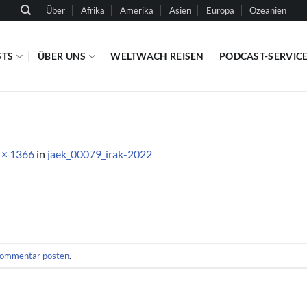
Über
Afrika
Amerika
Asien
Europa
Ozeanien
STS
ÜBER UNS
WELTWACH REISEN
PODCAST-SERVIC
 × 1366
in
jaek_00079_irak-2022
ommentar posten
.