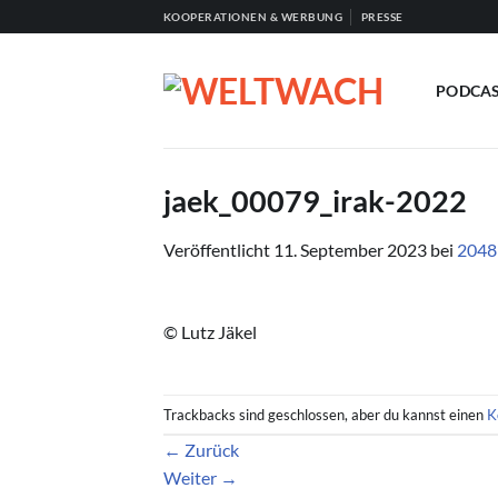
Zum
KOOPERATIONEN & WERBUNG
PRESSE
Inhalt
springen
PODCA
jaek_00079_irak-2022
Veröffentlicht
11. September 2023
bei
2048
© Lutz Jäkel
Trackbacks sind geschlossen, aber du kannst einen
K
←
Zurück
Weiter
→