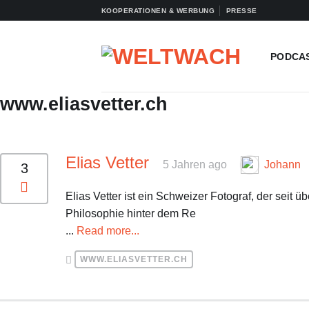
Zum
KOOPERATIONEN & WERBUNG
PRESSE
Inhalt
springen
PODCA
www.eliasvetter.ch
Elias Vetter
5 Jahren ago
Johann
3
Elias Vetter ist ein Schweizer Fotograf, der seit 
Philosophie hinter dem Re
...
Read more...
WWW.ELIASVETTER.CH