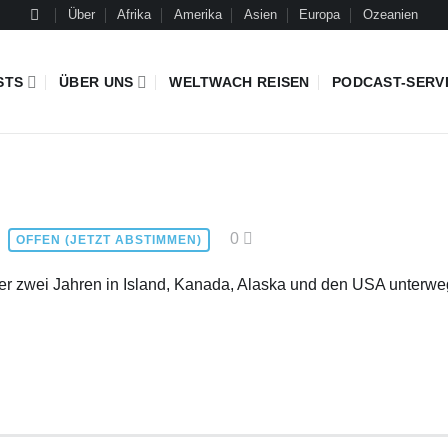
Über
Afrika
Amerika
Asien
Europa
Ozeanien
STS
ÜBER UNS
WELTWACH REISEN
PODCAST-SERV
0
OFFEN (JETZT ABSTIMMEN)
über zwei Jahren in Island, Kanada, Alaska und den USA unterweg