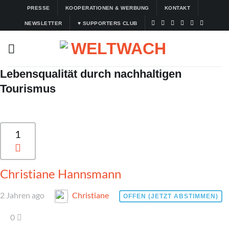
Zum
PRESSE
KOOPERATIONEN & WERBUNG
KONTAKT
Inhalt
NEWSLETTER
♥ SUPPORTERS CLUB
springen
Lebensqualität durch nachhaltigen
Tourismus
1
Christiane Hannsmann
2 Jahren ago
Christiane
OFFEN (JETZT ABSTIMMEN)
0