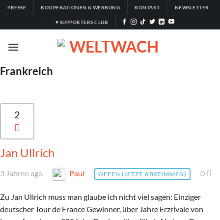
Zum
PRESSE
KOOPERATIONEN & WERBUNG
KONTAKT
NEWSLETTER
Inhalt
♥ SUPPORTERS CLUB
springen
Frankreich
2
Jan Ullrich
3 Jahren ago
Paul
0
OFFEN (JETZT ABSTIMMEN)
Zu Jan Ullrich muss man glaube ich nicht viel sagen: Einziger
deutscher Tour de France Gewinner, über Jahre Erzrivale von