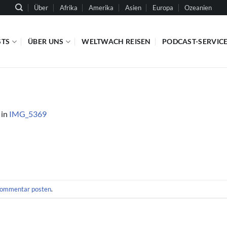
Über
Afrika
Amerika
Asien
Europa
Ozeanien
STS
ÜBER UNS
WELTWACH REISEN
PODCAST-SERVIC
in
IMG_5369
ommentar posten
.