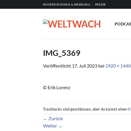
Zum
KOOPERATIONEN & WERBUNG
PRESSE
Inhalt
springen
PODCA
IMG_5369
Veröffentlicht
17. Juli 2023
bei
1920 × 1440
© Erik Lorenz
Trackbacks sind geschlossen, aber du kannst einen
K
←
Zurück
Weiter
→