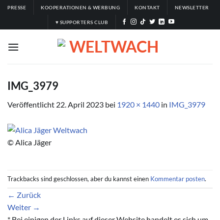
Zum
PRESSE
KOOPERATIONEN & WERBUNG
KONTAKT
NEWSLETTER
Inhalt
♥ SUPPORTERS CLUB
springen
IMG_3979
Veröffentlicht
22. April 2023
bei
1920 × 1440
in
IMG_3979
© Alica Jäger
Trackbacks sind geschlossen, aber du kannst einen
Kommentar posten
.
←
Zurück
Weiter
→
* Bei einigen der Links auf dieser Website handelt es sich um