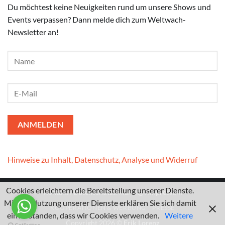
Du möchtest keine Neuigkeiten rund um unsere Shows und
Events verpassen? Dann melde dich zum Weltwach-
Newsletter an!
Hinweise zu Inhalt, Datenschutz, Analyse und Widerruf
Cookies erleichtern die Bereitstellung unserer Dienste.
Kontakt
I
Datenschutzerklärung
I
Impressum
Mit der Nutzung unserer Dienste erklären Sie sich damit
KOOPERATIONEN & WERBUNG
PRESSE
einverstanden, dass wir Cookies verwenden.
Weitere
Copyright 2026 ©
Erik Lorenz