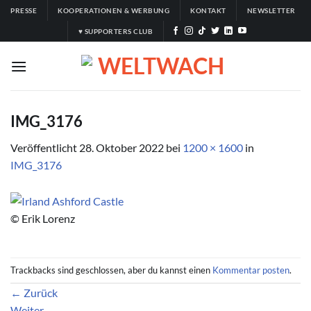
Zum
PRESSE
KOOPERATIONEN & WERBUNG
KONTAKT
NEWSLETTER
Inhalt
♥ SUPPORTERS CLUB
springen
IMG_3176
Veröffentlicht
28. Oktober 2022
bei
1200 × 1600
in
IMG_3176
© Erik Lorenz
Trackbacks sind geschlossen, aber du kannst einen
Kommentar posten
.
←
Zurück
Weiter
→