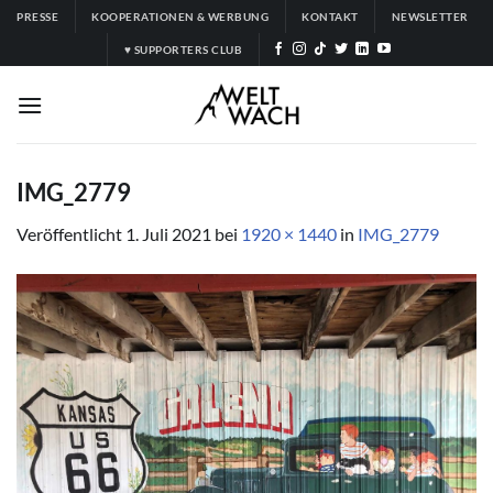
Zum
PRESSE
KOOPERATIONEN & WERBUNG
KONTAKT
NEWSLETTER
Inhalt
♥ SUPPORTERS CLUB
springen
IMG_2779
Veröffentlicht
1. Juli 2021
bei
1920 × 1440
in
IMG_2779