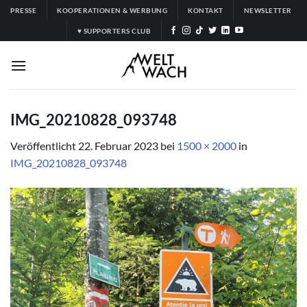
Zum
PRESSE
KOOPERATIONEN & WERBUNG
KONTAKT
NEWSLETTER
Inhalt
♥ SUPPORTERS CLUB
springen
IMG_20210828_093748
Veröffentlicht
22. Februar 2023
bei
1500 × 2000
in
IMG_20210828_093748